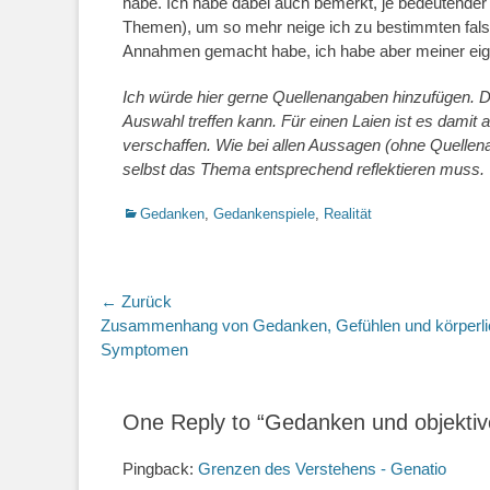
habe. Ich habe dabei auch bemerkt, je bedeutender 
Themen), um so mehr neige ich zu bestimmten fals
Annahmen gemacht habe, ich habe aber meiner eig
Ich würde hier gerne Quellenangaben hinzufügen. 
Auswahl treffen kann. Für einen Laien ist es damit
verschaffen. Wie bei allen Aussagen (ohne Quellenan
selbst das Thema entsprechend reflektieren muss.
Kategorien
Gedanken
,
Gedankenspiele
,
Realität
Beitrags-
← Zurück
Vorheriger
Zusammenhang von Gedanken, Gefühlen und körperl
Navigation
Beitrag:
Symptomen
One Reply to “Gedanken und objektive
Pingback:
Grenzen des Verstehens - Genatio