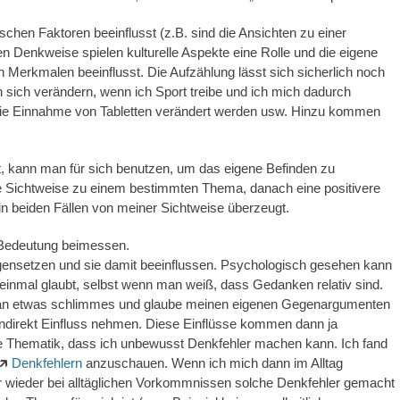
chen Faktoren beeinflusst (z.B. sind die Ansichten zu einer
 Denkweise spielen kulturelle Aspekte eine Rolle und die eigene
 Merkmalen beeinflusst. Die Aufzählung lässt sich sicherlich noch
 sich verändern, wenn ich Sport treibe und ich mich dadurch
 die Einnahme von Tabletten verändert werden usw. Hinzu kommen
t, kann man für sich benutzen, um das eigene Befinden zu
re Sichtweise zu einem bestimmten Thema, danach eine positivere
n in beiden Fällen von meiner Sichtweise überzeugt.
 Bedeutung beimessen.
ensetzen und sie damit beeinflussen. Psychologisch gesehen kann
inmal glaubt, selbst wenn man weiß, dass Gedanken relativ sind.
as an etwas schlimmes und glaube meinen eigenen Gegenargumenten
indirekt Einfluss nehmen. Diese Einflüsse kommen dann ja
 Thematik, dass ich unbewusst Denkfehler machen kann. Ich fand
🡵
Denkfehlern
anzuschauen. Wenn ich mich dann im Alltag
r wieder bei alltäglichen Vorkommnissen solche Denkfehler gemacht