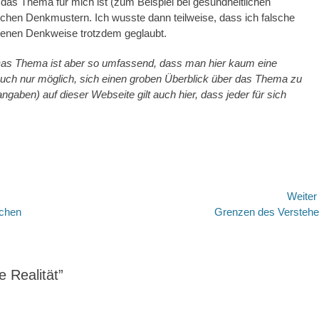
das Thema für mich ist (zum Beispiel bei gesundheitlichen
chen Denkmustern. Ich wusste dann teilweise, dass ich falsche
enen Denkweise trotzdem geglaubt.
Das Thema ist aber so umfassend, dass man hier kaum eine
 auch nur möglich, sich einen groben Überblick über das Thema zu
gaben) auf dieser Webseite gilt auch hier, dass jeder für sich
Weite
Nächster
ichen
Grenzen des Versteh
Beitrag:
 Realität”