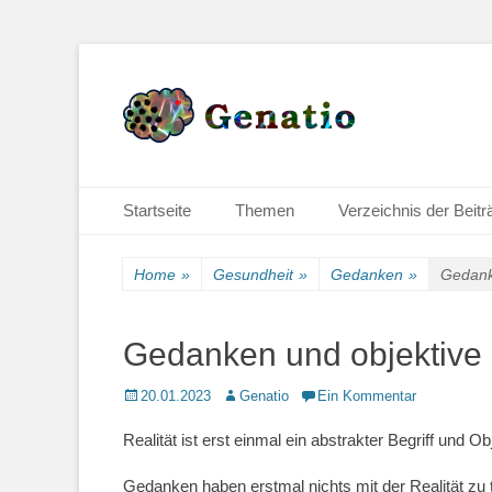
Gedankenspiele
Genatio
Primäres Menü
Zum
Startseite
Themen
Verzeichnis der Beitr
Inhalt
springen
Home
»
Gesundheit
»
Gedanken
»
Gedanke
Gedanken und objektive 
Posted
Autor
20.01.2023
Genatio
Ein Kommentar
on
Realität ist erst einmal ein abstrakter Begriff und O
Gedanken haben erstmal nichts mit der Realität zu 