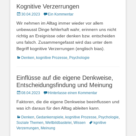
Kognitive Verzerrungen
Posted
30.04.2023
Ein Kommentar
on
Wir nehmen im Alltag immer wieder vor allem
unbewusst Dinge fehlerhaft wahr, erinnern uns nicht
richtig an Ereignisse oder denken bzw. entscheiden
uns falsch. Zusammengefasst wird das unter dem
Begriff kognitive Verzerrungen (englisch bias).
Kategorien
Denken
,
kognitive Prozesse
,
Psychologie
Einflüsse auf die eigene Denkweise,
Entscheidungsfindung und Meinung
Posted
08.04.2023
Hinterlasse einen Kommentar
on
Faktoren, die die eigene Denkweise beeinflussen und
was ich daraus für den Alltag ableiten kann.
Kategorien
Denken
,
Gedankenspiele
,
kognitive Prozesse
,
Psychologie
,
Schlagworte
Soziale Themen
,
Weltbildbastelei
,
Wissen
kgnitive
Verzerrungen
,
Meinung