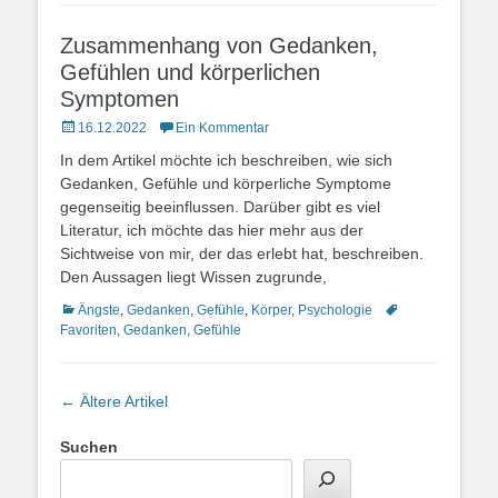
Zusammenhang von Gedanken,
Gefühlen und körperlichen
Symptomen
Posted
16.12.2022
Ein Kommentar
on
In dem Artikel möchte ich beschreiben, wie sich
Gedanken, Gefühle und körperliche Symptome
gegenseitig beeinflussen. Darüber gibt es viel
Literatur, ich möchte das hier mehr aus der
Sichtweise von mir, der das erlebt hat, beschreiben.
Den Aussagen liegt Wissen zugrunde,
Kategorien
Schlagworte
Ängste
,
Gedanken
,
Gefühle
,
Körper
,
Psychologie
Favoriten
,
Gedanken
,
Gefühle
Beitragsnavigation
←
Ältere Artikel
Suchen