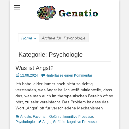
Gedankenspiele
Genatio
Home
»
Archive für
Psychologie
Kategorie:
Psychologie
Was ist Angst?
Posted
12.08.2024
Hinterlasse einen Kommentar
on
Ich habe leider immer noch nicht so richtig
verstanden, was Angst ist. Ich weiß mittlerweile, dass
das, was man auch im therapeutischen Bereich oft so
hört, zu sehr vereinfacht. Das Problem ist dass das
Wort „Angst“ oft für verschiedene Mechanismen
Kategorien
Ängste
,
Favoriten
,
Gefühle
,
kognitive Prozesse
,
Schlagworte
Psychologie
Angst
,
Gefühle
,
kognitive Prozesse