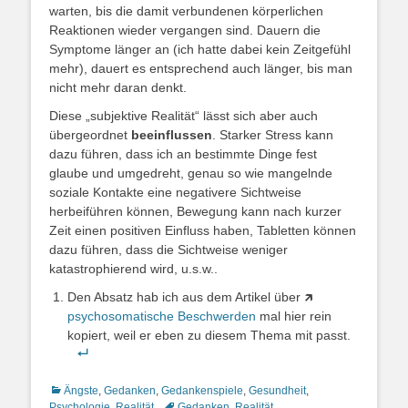
warten, bis die damit verbundenen körperlichen
Reaktionen wieder vergangen sind. Dauern die
Symptome länger an (ich hatte dabei kein Zeitgefühl
mehr), dauert es entsprechend auch länger, bis man
nicht mehr daran denkt.
Diese „subjektive Realität“ lässt sich aber auch
übergeordnet
beeinflussen
. Starker Stress kann
dazu führen, dass ich an bestimmte Dinge fest
glaube und umgedreht, genau so wie mangelnde
soziale Kontakte eine negativere Sichtweise
herbeiführen können, Bewegung kann nach kurzer
Zeit einen positiven Einfluss haben, Tabletten können
dazu führen, dass die Sichtweise weniger
katastrophierend wird, u.s.w..
Den Absatz hab ich aus dem Artikel über 🡵
psychosomatische Beschwerden
mal hier rein
kopiert, weil er eben zu diesem Thema mit passt.
Kategorien
Ängste
,
Gedanken
,
Gedankenspiele
,
Gesundheit
,
Schlagworte
Psychologie
,
Realität
Gedanken
,
Realität